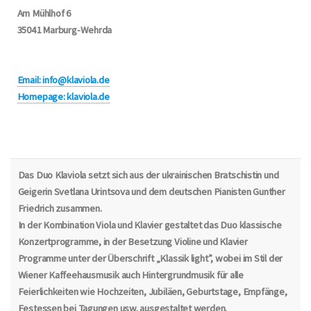
Am Mühlhof 6
35041 Marburg-Wehrda
Email: info@klaviola.de
Homepage: klaviola.de
Das Duo Klaviola setzt sich aus der ukrainischen Bratschistin und
Geigerin Svetlana Urintsova und dem deutschen Pianisten Gunther
Friedrich zusammen.
In der Kombination Viola und Klavier gestaltet das Duo klassische
Konzertprogramme, in der Besetzung Violine und Klavier
Programme unter der Überschrift „Klassik light”, wobei im Stil der
Wiener Kaffeehausmusik auch Hintergrundmusik für alle
Feierlichkeiten wie Hochzeiten, Jubiläen, Geburtstage, Empfänge,
Festessen bei Tagungen usw. ausgestaltet werden.